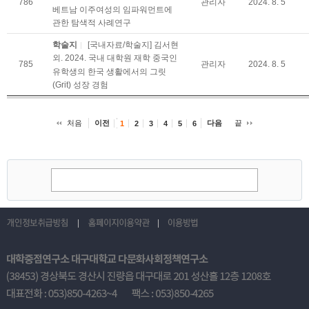
786
관리자
2024. 8. 5
베트남 이주여성의 임파워먼트에
관한 탐색적 사례연구
학술지
[국내자료/학술지] 김서현
외. 2024. 국내 대학원 재학 중국인
785
관리자
2024. 8. 5
유학생의 한국 생활에서의 그릿
(Grit) 성장 경험
처음
이전
다음
끝
1
2
3
4
5
6