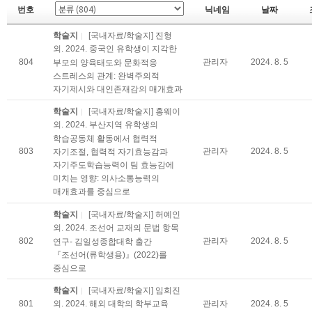
번호
닉네임
날짜
학술지
[국내자료/학술지] 진형
외. 2024. 중국인 유학생이 지각한
804
관리자
2024. 8. 5
부모의 양육태도와 문화적응
스트레스의 관계: 완벽주의적
자기제시와 대인존재감의 매개효과
학술지
[국내자료/학술지] 홍웨이
외. 2024. 부산지역 유학생의
학습공동체 활동에서 협력적
803
관리자
2024. 8. 5
자기조절, 협력적 자기효능감과
자기주도학습능력이 팀 효능감에
미치는 영향: 의사소통능력의
매개효과를 중심으로
학술지
[국내자료/학술지] 허예인
외. 2024. 조선어 교재의 문법 항목
802
관리자
2024. 8. 5
연구- 김일성종합대학 출간
『조선어(류학생용)』(2022)를
중심으로
학술지
[국내자료/학술지] 임희진
801
관리자
2024. 8. 5
외. 2024. 해외 대학의 학부교육