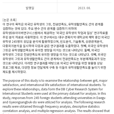
발행일
2023. 08.
[논문 초록]
이 연구의 목적은 외국인 유학생의 그릿, 전공만족도, 유학생활만족도 간의 관계를
검증하는 것에 있다. 주요 변수 간의 관계를 검증하기 위하여
유학생DB사이버연구시스템에서 제공하는 ‘외국인 유학생의 학업과 일상’ 연구자료를
주된 분석 자료로 사용하였다. 이 연구에서는 대구·경북지역 대학교에 재학 중인 외국인
유학생 245명의 응답을 분석에 활용하였으며, 빈도분석, 기술통계, 상관관계분석,
다중회귀분석을 실시하여 다음과 같은 연구결과를 도출하였다. 첫째, 외국인 유학생의
그릿은 유학생활만족도에 유의한 영향을 미치는 것으로 나타났다. 둘째, 외국인
유학생의 그릿은 전공만족도에 유의한 영향을 미치는 것으로 나타났다. 셋째, 외국인
유학생의 그릿과 유학생활만족도 간의 관계에서 전공만족도는 부분매개효과가 있는
것으로 나타났다. 이러한 연구결과를 바탕으로 외국인 유학생을 위한 맞춤형 상담
프로그램 제공, 다양한 정보 전달체계 구축 등 이들의 유학생활만족도를 높이기 위한
제도를 제시하였다.
The purpose of this study is to examine the relationship between grit, major
satisfaction, and international life satisfaction of international students. To
explore these relationships, data form the DB Cyber Research System for
International Students were used at the primary dataset for analysis. In this
study, responses from 245 foreign students attending universities in Daegu
and Gyeongsangbuk-do were utilized for analysis. The following research
results were obtained through frequency analysis, descriptive statistics
correlation analysis, and multiple regression analysis. The results showed that