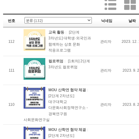
번호
닉네임
날짜
교육 활동
[2단계
3차년도] 대학생·외국인과
112
관리자
2023. 12. 
함께하는 상호 문화
적응프로그램
컬로퀴엄
[1회차] 2단계
3차년도 컬로퀴엄
111
관리자
2023. 9. 
MOU 산학연 협약 체결
[2단계 2차년도]
대구대학교
110
관리자
2023. 8. 
다문화사회정책연구소 -
경북연구원
사회문화연구실
MOU 산학연 협약 체결
[2단계 2차년도]