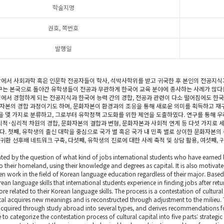
학술지명
권호, 쪽번호
발행일
학에서 사회과학 혹은 인문학 전공자들이 학사, 석박사학위를 받고 귀국한 후 본인의 전공지식
연구는 본국으로 돌아간 유학생들이 전공과 무관하게 한국어 교육 분야에 종사하는 사례가 많다
정에서 경험하게 되는 전공지식과 한국어 능력 간의 경합, 전공과 관련이 다소 떨어짐에도 한국
자본의 경합 과정이기도 하며, 문화자본이 환경과의 조응을 통해 새로운 의미를 획득하고 재
 몇 가지로 분류하고, 그로부터 유학정책 고도화를 위한 제언을 도출하였다. 연구를 통해 우
시적･심리적 차원의 경합, 문화자본의 결합과 변형, 문화자본과 사회적 연계 등 다섯 가지로 
. 첫째, 유학생의 출신 대학을 중심으로 국가 별 혹은 국가 내 민족 별로 상이한 문화자본의 축
국 귀환 선후배 네트워크 구축, 다섯째, 유학생의 진로에 대한 사례 축적 및 상담 활용, 여섯째, 
ated by the question of what kind of jobs international students who have earned 
 to their homeland, using their knowledge and degrees as capital. It is also motivat
n work in the field of Korean language education regardless of their major. Based
n language skills that international students experience in finding jobs after retu
re related to their Korean language skills. The process is a contestation of cultura
tal acquires new meanings and is reconstructed through adjustment to the milieu. 
 acquired through study abroad into several types, and derives recommendations fo
to categorize the contestation process of cultural capital into five parts: strategi