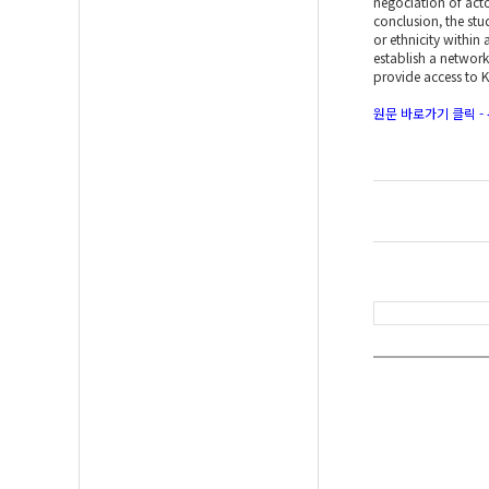
negociation of acto
conclusion, the stu
or ethnicity within
establish a network
provide access to K
원문 바로가기 클릭 -