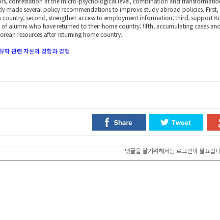
rs, contestation at the micro-psychological level, combination and transformation o
dy made several policy recommendations to improve study abroad policies. First, s
 a country; second, strengthen access to employment information; third, support 
 of alumni who have returned to their home country; fifth, accumulating cases and u
orean resources after returning home country.
 유학 관련 자본의 경합과 경쟁
댓글을 달기위해서는 로그인이 필요합니