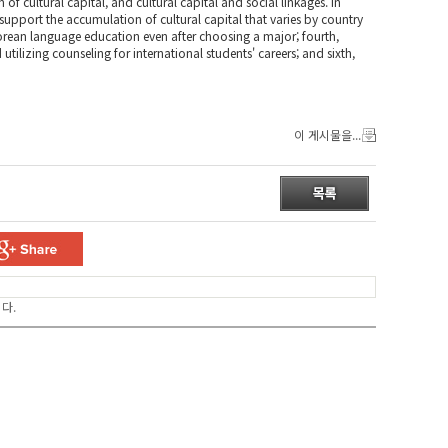
f cultural capital, and cultural capital and social linkages. In
upport the accumulation of cultural capital that varies by country
Korean language education even after choosing a major; fourth,
tilizing counseling for international students' careers; and sixth,
이 게시물을...
다.