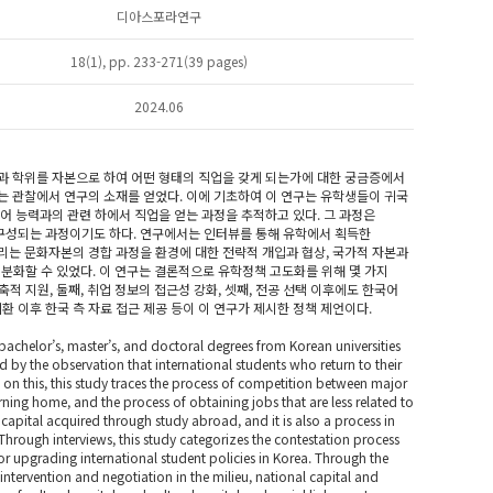
디아스포라연구
18(1), pp. 233-271(39 pages)
2024.06
과 학위를 자본으로 하여 어떤 형태의 직업을 갖게 되는가에 대한 궁금증에서
는 관찰에서 연구의 소재를 얻었다. 이에 기초하여 이 연구는 유학생들이 귀국
어 능력과의 관련 하에서 직업을 얻는 과정을 추적하고 있다. 그 과정은
구성되는 과정이기도 하다. 연구에서는 인터뷰를 통해 유학에서 획득한
리는 문화자본의 경합 과정을 환경에 대한 전략적 개입과 협상, 국가적 자본과
세분화할 수 있었다. 이 연구는 결론적으로 유학정책 고도화를 위해 몇 가지
적 지원, 둘째, 취업 정보의 접근성 강화, 셋째, 전공 선택 이후에도 한국어
귀환 이후 한국 측 자료 접근 제공 등이 이 연구가 제시한 정책 제언이다.
bachelor’s, master’s, and doctoral degrees from Korean universities
ed by the observation that international students who return to their
 on this, this study traces the process of competition between major
rning home, and the process of obtaining jobs that are less related to
l capital acquired through study abroad, and it is also a process in
Through interviews, this study categorizes the contestation process
r upgrading international student policies in Korea. Through the
c intervention and negotiation in the milieu, national capital and