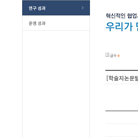
글수
0
[학술지논문발